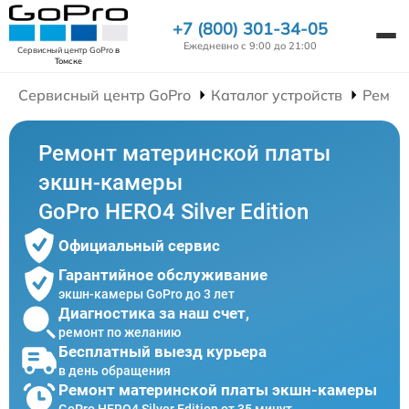
+7 (800) 301-34-05
Ежедневно с 9:00 до 21:00
Сервисный центр GoPro
в
Томске
Сервисный центр GoPro
Каталог устройств
Ремон
Ремонт материнской платы
экшн-камеры
GoPro HERO4 Silver Edition
Официальный сервис
Гарантийное обслуживание
экшн-камеры GoPro до 3 лет
Диагностика за наш счет,
ремонт по желанию
Бесплатный выезд курьера
в день обращения
Ремонт материнской платы экшн-камеры
GoPro HERO4 Silver Edition от 35 минут