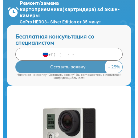
Ремонт/замена
картоприемника(картридера) sd экшн-
камеры
GoPro HERO3+ Silver Edition от 35 минут
Бесплатная консультация со
специалистом
Оставить заявку
Нажимая на кнопку "Оставить заявку" Вы соглашаетесь c
политикой
конфиденциальности