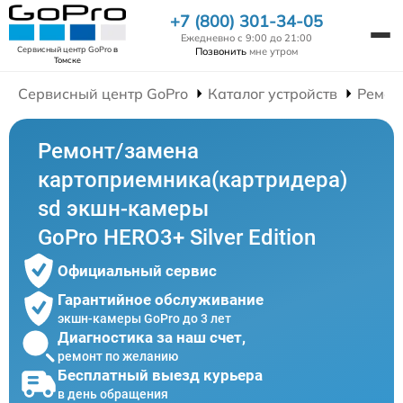
+7 (800) 301-34-05
Ежедневно с 9:00 до 21:00
Сервисный центр GoPro
в
Позвонить
мне утром
Томске
Сервисный центр GoPro
Каталог устройств
Ремон
Ремонт/замена
картоприемника(картридера)
sd экшн-камеры
GoPro HERO3+ Silver Edition
Официальный сервис
Гарантийное обслуживание
экшн-камеры GoPro до 3 лет
Диагностика за наш счет,
ремонт по желанию
Бесплатный выезд курьера
в день обращения