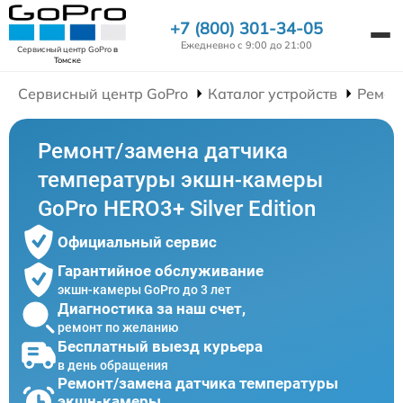
+7 (800) 301-34-05
Ежедневно с 9:00 до 21:00
Сервисный центр GoPro
в
Томске
Сервисный центр GoPro
Каталог устройств
Ремон
Ремонт/замена датчика
температуры экшн-камеры
GoPro HERO3+ Silver Edition
Официальный сервис
Гарантийное обслуживание
экшн-камеры GoPro до 3 лет
Диагностика за наш счет,
ремонт по желанию
Бесплатный выезд курьера
в день обращения
Ремонт/замена датчика температуры
экшн-камеры