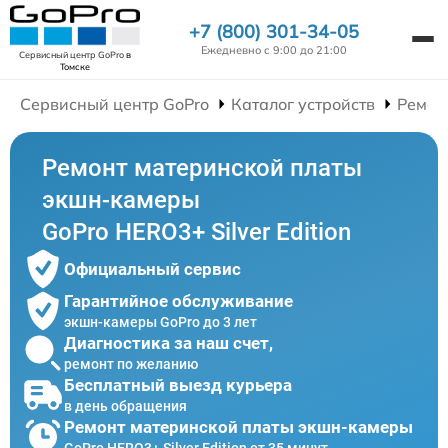
+7 (800) 301-34-05
Ежедневно с 9:00 до 21:00
Сервисный центр GoPro
в
Томске
Сервисный центр GoPro
Каталог устройств
Ремон
Ремонт материнской платы
экшн-камеры
GoPro HERO3+ Silver Edition
Официальный сервис
Гарантийное обслуживание
экшн-камеры GoPro до 3 лет
Диагностика за наш счет,
ремонт по желанию
Бесплатный выезд курьера
в день обращения
Ремонт материнской платы экшн-камеры
GoPro HERO3+ Silver Edition от 35 минут