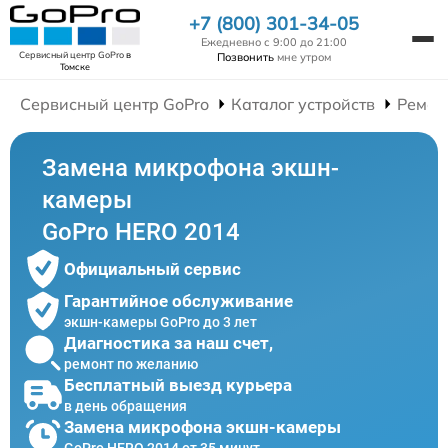
+7 (800) 301-34-05
Ежедневно с 9:00 до 21:00
Сервисный центр GoPro
в
Позвонить
мне утром
Томске
Сервисный центр GoPro
Каталог устройств
Ремон
Замена микрофона экшн-
камеры
GoPro HERO 2014
Официальный сервис
Гарантийное обслуживание
экшн-камеры GoPro до 3 лет
Диагностика за наш счет,
ремонт по желанию
Бесплатный выезд курьера
в день обращения
Замена микрофона экшн-камеры
GoPro HERO 2014 от 35 минут