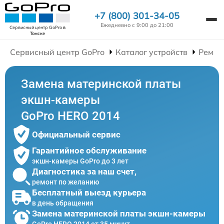
+7 (800) 301-34-05
Ежедневно с 9:00 до 21:00
Сервисный центр GoPro
в
Томске
Сервисный центр GoPro
Каталог устройств
Ремон
Замена материнской платы
экшн-камеры
GoPro HERO 2014
Официальный сервис
Гарантийное обслуживание
экшн-камеры GoPro до 3 лет
Диагностика за наш счет,
ремонт по желанию
Бесплатный выезд курьера
в день обращения
Замена материнской платы экшн-камеры
GoPro HERO 2014 от 35 минут