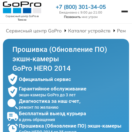
+7 (800) 301-34-05
Ежедневно с 9:00 до 21:00
Сервисный центр GoPro
в
Позвонить
мне утром
Томске
Сервисный центр GoPro
Каталог устройств
Ремон
Прошивка (Обновление ПО)
экшн-камеры
GoPro HERO 2014
Официальный сервис
Гарантийное обслуживание
экшн-камеры GoPro до 3 лет
Диагностика за наш счет,
ремонт по желанию
Бесплатный выезд курьера
в день обращения
Прошивка (Обновление ПО) экшн-камеры
GoPro HERO 2014 от 35 минут