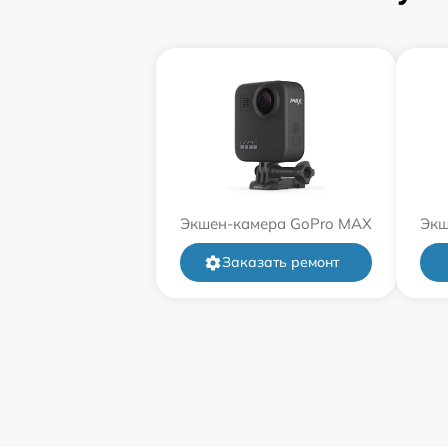
Экшен-камера GoPro MAX
Экш
Заказать ремонт