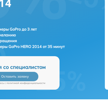
14
еры GoPro до 3 лет
 желанию
бращения
меры
GoPro HERO 2014 от 35 минут
я со специалистом
Оставить заявку
есь c
политикой конфиденциальности